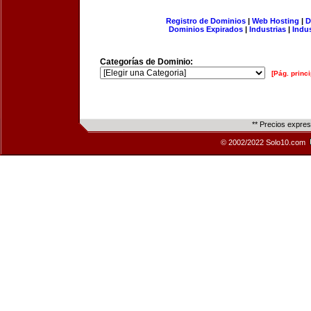
Registro de Dominios
|
Web Hosting
|
D
Dominios Expirados
|
Industrias
|
Indu
Categorías de Dominio:
[Pág. princi
** Precios expre
© 2002/2022 Solo10.com