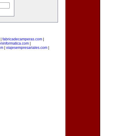
|
fabricadecamperas.com
|
eninformatica.com
|
om
|
viajesempresariales.com
|