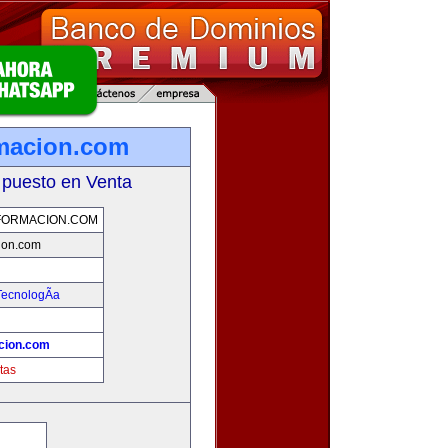
rmacion.com
 puesto en Venta
FORMACION.COM
ion.com
TecnologÃ­a
cion.com
tas