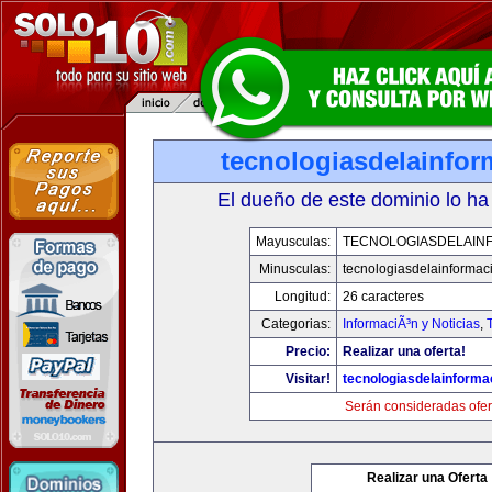
tecnologiasdelainfo
El dueño de este dominio lo ha
Mayusculas:
TECNOLOGIASDELAIN
Minusculas:
tecnologiasdelainformac
Longitud:
26 caracteres
Categorias:
InformaciÃ³n y Noticias
,
Precio:
Realizar una oferta!
Visitar!
tecnologiasdelainforma
Serán consideradas ofer
Realizar una Oferta