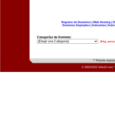
Registro de Dominios
|
Web Hosting
|
D
Dominios Expirados
|
Industrias
|
Indu
Categorías de Dominio:
[Pág. princi
** Precios expre
© 2002/2022 Solo10.com