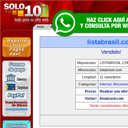
listabrasil.
Vendido!
Mayusculas:
LISTABRASIL.CO
Minusculas:
listabrasil.com
Longitud:
11 caracteres
Categorias:
Internet
,
Miscelane
Precio:
Realizar una ofer
Visitar!
listabrasil.com
Serán consideradas ofer