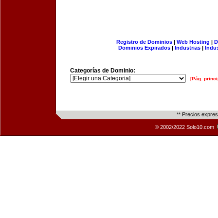
Registro de Dominios
|
Web Hosting
|
D
Dominios Expirados
|
Industrias
|
Indu
Categorías de Dominio:
[Pág. princi
** Precios expre
© 2002/2022 Solo10.com