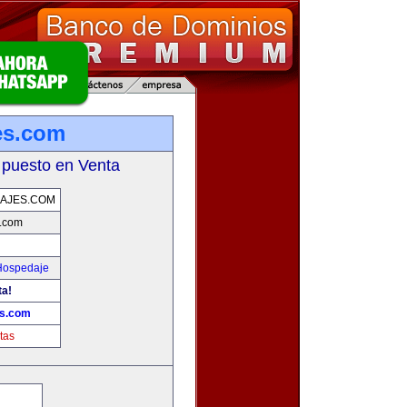
es.com
 puesto en Venta
AJES.COM
s.com
 Hospedaje
ta!
es.com
tas