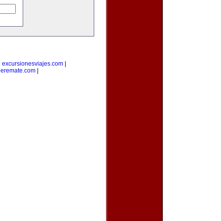
|
excursionesviajes.com
|
deremate.com
|