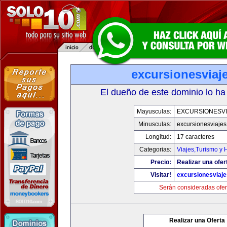
excursionesviaj
El dueño de este dominio lo ha
Mayusculas:
EXCURSIONESVI
Minusculas:
excursionesviaje
Longitud:
17 caracteres
Categorias:
Viajes,Turismo y
Precio:
Realizar una ofer
Visitar!
excursionesviaj
Serán consideradas ofer
Realizar una Oferta