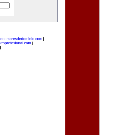
odenombresdedominio.com
|
stroprofesional.com
|
|