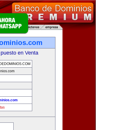
dominios.com
 puesto en Venta
DEDOMINIOS.COM
nios.com
minios.com
tas